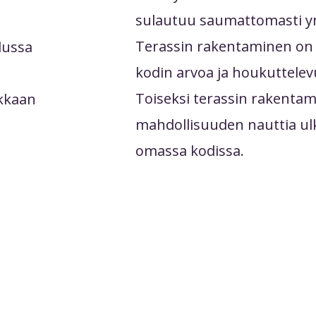
sulautuu saumattomasti y
Terassin rakentaminen on in
lussa
kodin arvoa ja houkuttelev
Toiseksi terassin rakentam
akkaan
mahdollisuuden nauttia ul
omassa kodissa.