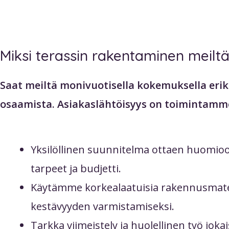
Miksi terassin rakentaminen meilt
Saat meiltä monivuotisella kokemuksella eri
osaamista. Asiakaslähtöisyys on toimintamme
Yksilöllinen suunnitelma ottaen huomioo
tarpeet ja budjetti.
Käytämme korkealaatuisia rakennusmate
kestävyyden varmistamiseksi.
Tarkka viimeistely ja huolellinen työ joka