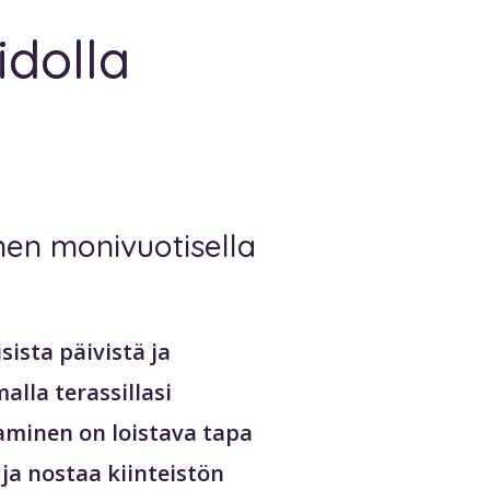
dolla
nen monivuotisella
ista päivistä ja
alla terassillasi
aminen on loistava tapa
ja nostaa kiinteistön