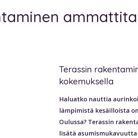
ntaminen ammattitai
Terassin rakentami
kokemuksella
Haluatko nauttia aurinkois
lämpimistä kesäilloista om
Oulussa? Terassin rakent
lisätä asumismukavuutta 