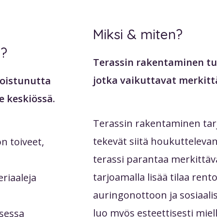
Miksi & miten?
ä?
Terassin rakentaminen tuo
jotka vaikuttavat merkitt
koistunutta
 keskiössä.
Terassin rakentaminen tarj
tekevät siitä houkutteleva
n toiveet,
terassi parantaa merkittä
tarjoamalla lisää tilaa ren
riaaleja
auringonottoon ja sosiaal
luo myös esteettisesti miell
isessa