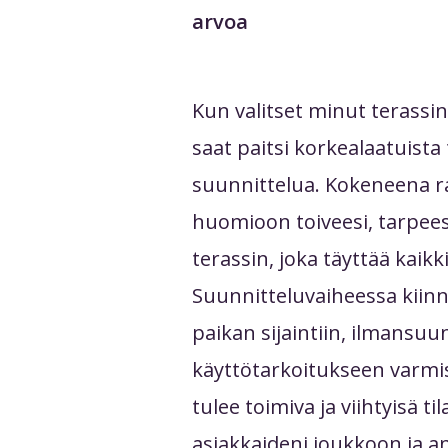
arvoa
Kun valitset minut terassin
saat paitsi korkealaatuista 
suunnittelua. Kokeneena r
huomioon toiveesi, tarpeesi
terassin, joka täyttää kaikk
Suunnitteluvaiheessa kiinn
paikan sijaintiin, ilmansuun
käyttötarkoitukseen varmis
tulee toimiva ja viihtyisä til
asiakkaideni joukkoon ja 