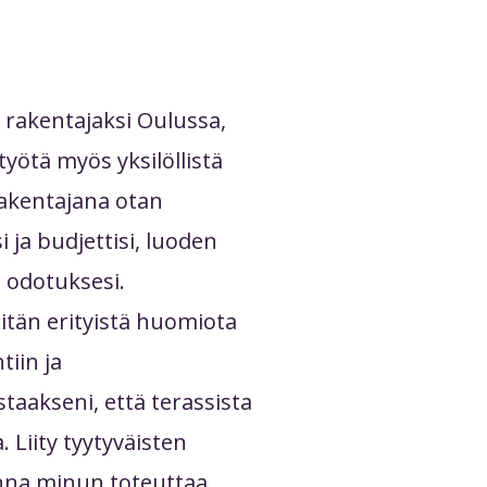
 rakentajaksi Oulussa,
työtä myös yksilöllistä
akentajana otan
 ja budjettisi, luoden
i odotuksesi.
itän erityistä huomiota
tiin ja
taakseni, että terassista
a. Liity tyytyväisten
anna minun toteuttaa