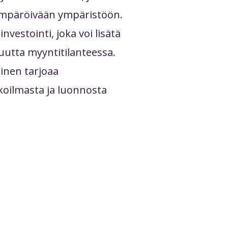
mpäröivään ympäristöön.
vestointi, joka voi lisätä
uutta myyntitilanteessa.
inen tarjoaa
koilmasta ja luonnosta