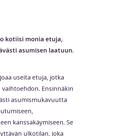
 kotiisi monia etuja,
ävästi asumisen laatuun.
oaa useita etuja, jotka
n vaihtoehdon. Ensinnäkin
västi asumismukavuutta
toutumiseen,
iseen kanssakäymiseen. Se
yttävän ulkotilan, joka